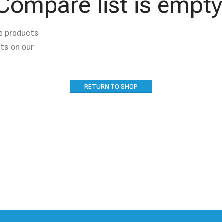
Compare list is empty
e products
cts on our
RETURN TO SHOP