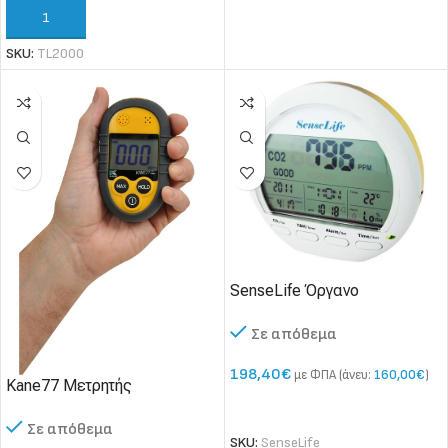
ΠΡΟΣΘΉΚΗ ΣΤΟ ΚΑΛΆΘΙ
SKU:
TL2000
SenseLife Όργανο
Παρακολούθησης Ποιότητας
Σε απόθεμα
Αέρα στον χώρο μας
198,40
€
με ΦΠΑ (άνευ:
160,00
€
)
Kane77 Μετρητής
Μονοξειδίου του Άνθρακα
ΠΡΟΣΘΉΚΗ ΣΤΟ ΚΑΛΆΘΙ
Σε απόθεμα
“Τσέπης”
SKU:
SenseLife