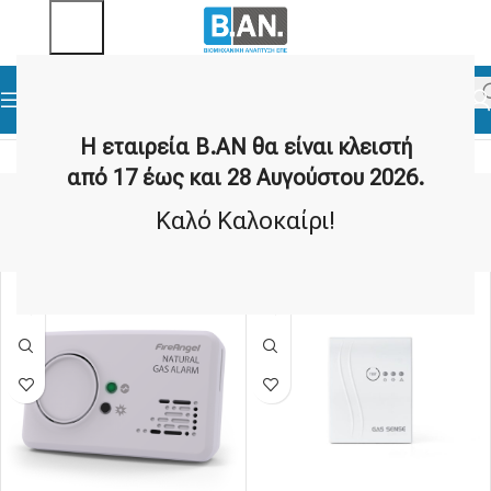
Αρχική σελίδα
Ανιχνευτές
Ανιχνευτές Χώρου - Ποιότητα Αέρα
Η εταιρεία Β.ΑΝ θα είναι κλειστή
από 17 έως και 28 Αυγούστου 2026.
Ανιχνευτές Χώρου - Ποιότητα Αέρα
Καλό Καλοκαίρι!
Show sidebar