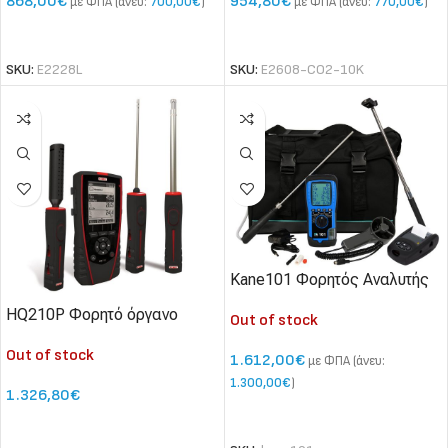
868,00
€
954,80
€
με ΦΠΑ (άνευ:
700,00
€
)
με ΦΠΑ (άνευ:
770,00
€
)
ΔΙΑΒΆΣΤΕ ΠΕΡΙΣΣΌΤΕΡΑ
ΔΙΑΒΆΣΤΕ ΠΕΡΙΣΣΌΤΕΡΑ
SKU:
E2228L
SKU:
E2608-CO2-10K
Kane101 Φορητός Αναλυτής
Ποιότητας Αέρα CO, CO2, °C,
HQ210P Φορητό όργανο
Out of stock
RH, m/s, Bluetooth
μέτρησης ποιότητας αέρα
Out of stock
CO2-θερμοκρασίας-
1.612,00
€
με ΦΠΑ (άνευ:
υγρασίας
1.300,00
€
)
1.326,80
€
ΔΙΑΒΆΣΤΕ ΠΕΡΙΣΣΌΤΕΡΑ
ΕΠΙΛΟΓΉ