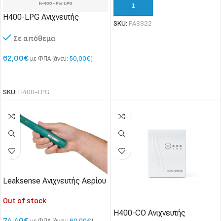
ΠΡΟΣΘΉΚΗ ΣΤΟ ΚΑΛΆΘΙ
H400-LPG Ανιχνευτής
SKU:
FA3322
Διαρροής Υγραερίου (LPG)
Σε απόθεμα
μόνιμης εγκατάστασης
62,00
€
με ΦΠΑ (άνευ:
50,00
€
)
ΠΡΟΣΘΉΚΗ ΣΤΟ ΚΑΛΆΘΙ
SKU:
H400-LPG
Leaksense Ανιχνευτής Αερίου
Out of stock
H400-CO Ανιχνευτής
74,40
€
με ΦΠΑ (άνευ:
60,00
€
)