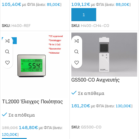
105,40
€
109,12
€
με ΦΠΑ (άνευ:
85,00
€
)
με ΦΠΑ (άνευ:
88,00
€
)
ΠΡΟΣΘΉΚΗ ΣΤΟ ΚΑΛΆΘΙ
ΠΡΟΣΘΉΚΗ ΣΤΟ ΚΑΛΆΘΙ
SKU:
H400-REF
SKU:
H400-CH4-CO
-20%
GS500-CO Ανιχνευτής
Μονοξειδίου του Άνθρακα
Σε απόθεμα
στον χώρο
TL2000 Έλεγχος Ποιότητας
161,20
€
με ΦΠΑ (άνευ:
130,00
€
)
αέρα με καταγραφή
Σε απόθεμα
ΠΡΟΣΘΉΚΗ ΣΤΟ ΚΑΛΆΘΙ
SKU:
GS500-CO
148,80
€
186,00
€
με ΦΠΑ (άνευ:
120,00
€
)