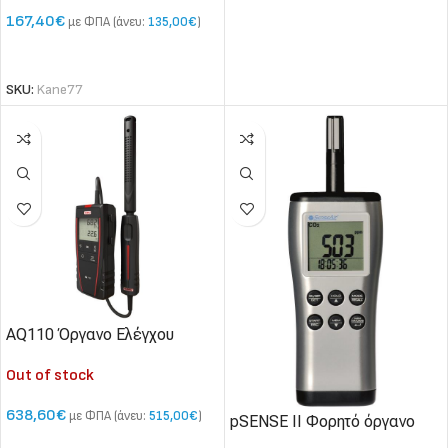
167,40
€
με ΦΠΑ (άνευ:
135,00
€
)
ΠΡΟΣΘΉΚΗ ΣΤΟ ΚΑΛΆΘΙ
SKU:
Kane77
AQ110 Όργανο Ελέγχου
Ποιότητας Αέρα (CO2-Θερμ.)
Out of stock
638,60
€
με ΦΠΑ (άνευ:
515,00
€
)
pSENSE II Φορητό όργανο
μέτρησης CO2,