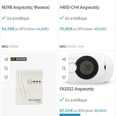
NG9B Ανιχνευτής Φυσικού
H400-CH4 Ανιχνευτής
αερίου με LED & ήχο
Διαρροής Φυσικού Αερίου
Σε απόθεμα
Σε απόθεμα
(CH4) μόνιμης εγκατάστασης
54,56
€
55,80
€
με ΦΠΑ (άνευ:
44,00
€
)
με ΦΠΑ (άνευ:
45,00
€
)
ΠΡΟΣΘΉΚΗ ΣΤΟ ΚΑΛΆΘΙ
ΠΡΟΣΘΉΚΗ ΣΤΟ ΚΑΛΆΘΙ
SKU:
NG9B
SKU:
H400-ch4
FA3322 Ανιχνευτής
Μονοξειδίου του άνθρακα
Σε απόθεμα
δωματίου (CO)
62,00
€
με ΦΠΑ (άνευ:
50,00
€
)