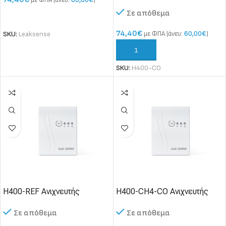
Διαρροής Μονοξειδίου του
Σε απόθεμα
Άνθρακα (CO) μόνιμης
ΔΙΑΒΆΣΤΕ ΠΕΡΙΣΣΌΤΕΡΑ
εγκατάστασης
74,40
€
με ΦΠΑ (άνευ:
60,00
€
)
SKU:
Leaksense
ΠΡΟΣΘΉΚΗ ΣΤΟ ΚΑΛΆΘΙ
SKU:
H400-CO
H400-REF Ανιχνευτής
H400-CH4-CO Ανιχνευτής
Διαρροής Ψυκτικών Αερίων
Διαρροής Μεθανίου (CH4) &
Σε απόθεμα
Σε απόθεμα
(HFC, HCFC)
Μονοξειδίου του Άνθρακα
(CO) μόνιμης εγκατάστασης