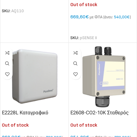
ΔΙΑΒΆΣΤΕ ΠΕΡΙΣΣΌΤΕΡΑ
Out of stock
θερμοκρασίας, υγρασίας,
SKU:
AQ110
σημείο δρόσου και
669,60
€
με ΦΠΑ (άνευ:
540,00
€
)
θερμοκρασίας υγρού βολβού
ΔΙΑΒΆΣΤΕ ΠΕΡΙΣΣΌΤΕΡΑ
SKU:
pSENSE II
E2228L Καταγραφικό
E2608-CO2-10K Σταθερός
ελέγχου ποιότητας αέρα
ανιχνευτής διοξειδίου του
Out of stock
Out of stock
χώρου
άνθρακα υψηλού εύρους