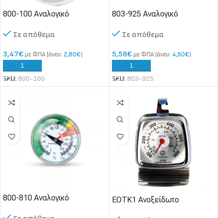
800-100 Αναλογικό
803-925 Αναλογικό
Θερμόμετρο Ψυγείου
Θερμόμετρο Ψυγείου
Σε απόθεμα
Σε απόθεμα
3,47
€
5,58
€
με ΦΠΑ (άνευ:
2,80
€
)
με ΦΠΑ (άνευ:
4,50
€
)
SKU:
800-100
SKU:
803-925
800-810 Αναλογικό
EOTK1 Ανοξείδωτο
Θερμόμετρο Γάλακτος &
Θερμόμετρο Φούρνου /