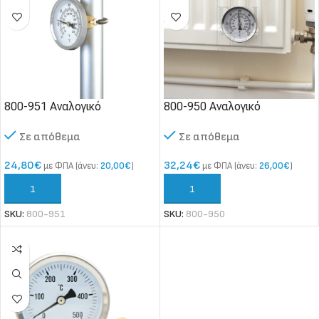
800-951 Αναλογικό
800-950 Αναλογικό
θερμόμετρο σωλήνων 60mm
θερμόμετρο επαφής
Σε απόθεμα
Σε απόθεμα
καλοριφέρ με μαγνήτη
24,80
€
32,24
€
με ΦΠΑ (άνευ:
20,00
€
)
με ΦΠΑ (άνευ:
26,00
€
)
ΠΡΟΣΘΉΚΗ ΣΤΟ ΚΑΛΆΘΙ
ΠΡΟΣΘΉΚΗ ΣΤΟ ΚΑΛΆΘΙ
SKU:
800-951
SKU:
800-950