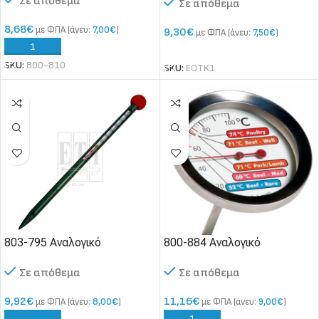
Σε απόθεμα
Καφέ
Σε απόθεμα
Τυροπιτιέρας
8,68
€
με ΦΠΑ (άνευ:
7,00
€
)
9,30
€
με ΦΠΑ (άνευ:
7,50
€
)
SKU:
800-810
SKU:
EOTK1
803-795 Αναλογικό
800-884 Αναλογικό
θερμόμετρο εδάφους
Θερμόμετρο Κρέατος
Σε απόθεμα
Σε απόθεμα
9,92
€
11,16
€
με ΦΠΑ (άνευ:
8,00
€
)
με ΦΠΑ (άνευ:
9,00
€
)