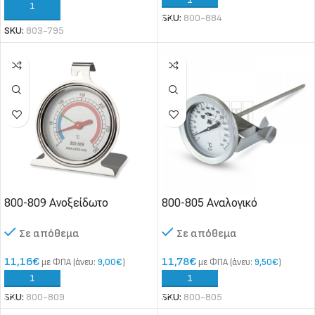
ΠΡΟΣΘΉΚΗ ΣΤΟ ΚΑΛΆΘΙ
SKU:
800-884
SKU:
803-795
800-809 Ανοξείδωτο
800-805 Αναλογικό
Θερμόμετρο Φούρνου /
Θερμόμετρο Λαδιού
Σε απόθεμα
Σε απόθεμα
Τυροπιτιέρας
11,16
€
11,78
€
με ΦΠΑ (άνευ:
9,00
€
)
με ΦΠΑ (άνευ:
9,50
€
)
SKU:
800-809
SKU:
800-805