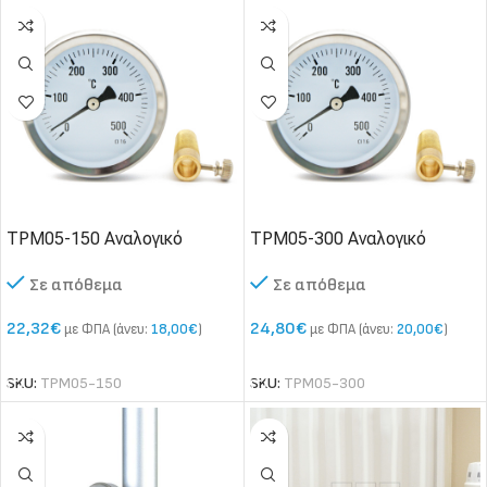
TPM05-150 Αναλογικό
TPM05-300 Αναλογικό
Θερμόμετρο ακίδας έως
Θερμόμετρο ακίδας έως
Σε απόθεμα
Σε απόθεμα
500°C
500°C
22,32
€
24,80
€
με ΦΠΑ (άνευ:
18,00
€
)
με ΦΠΑ (άνευ:
20,00
€
)
SKU:
TPM05-150
SKU:
TPM05-300