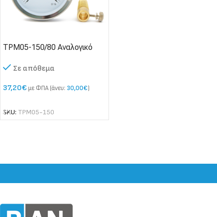
TPM05-150/80 Αναλογικό
Θερμόμετρο ακίδας έως
Σε απόθεμα
500°C
37,20
€
με ΦΠΑ (άνευ:
30,00
€
)
SKU:
TPM05-150