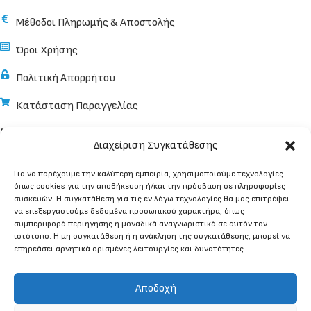
Μέθοδοι Πληρωμής & Αποστολής
Όροι Χρήσης
Πολιτική Απορρήτου
Κατάσταση Παραγγελίας
ΕΠΙΚΟΙΝΩΝΙΑ
Διαχείριση Συγκατάθεσης
Κωνσταντίνου Παλαιολόγου 32, 182 33, Αγ. Ι. Ρέντης
210 48 10 582, 210 48 20 054
Για να παρέχουμε την καλύτερη εμπειρία, χρησιμοποιούμε τεχνολογίες
info@ban.gr
όπως cookies για την αποθήκευση ή/και την πρόσβαση σε πληροφορίες
συσκευών. Η συγκατάθεση για τις εν λόγω τεχνολογίες θα μας επιτρέψει
να επεξεργαστούμε δεδομένα προσωπικού χαρακτήρα, όπως
συμπεριφορά περιήγησης ή μοναδικά αναγνωριστικά σε αυτόν τον
ιστότοπο. Η μη συγκατάθεση ή η ανάκληση της συγκατάθεσης, μπορεί να
επηρεάσει αρνητικά ορισμένες λειτουργίες και δυνατότητες.
B.AN. • Όργανα Μέτρησης και Ελέγχου © 2025. Με την
επιφύλαξη παντός δικαιώματος.
Αποδοχή