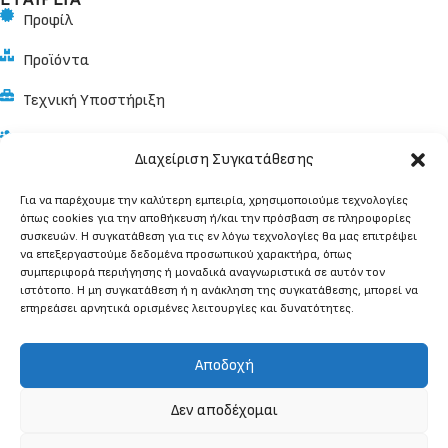
Προφίλ
Προϊόντα
Τεχνική Υποστήριξη
Αντιπρόσωποι
Διαχείριση Συγκατάθεσης
Κατασκευαστές
Για να παρέχουμε την καλύτερη εμπειρία, χρησιμοποιούμε τεχνολογίες
ΠΛΗΡΟΦΟΡΙΕΣ
όπως cookies για την αποθήκευση ή/και την πρόσβαση σε πληροφορίες
συσκευών. Η συγκατάθεση για τις εν λόγω τεχνολογίες θα μας επιτρέψει
Κέντρο Γνώσης
να επεξεργαστούμε δεδομένα προσωπικού χαρακτήρα, όπως
συμπεριφορά περιήγησης ή μοναδικά αναγνωριστικά σε αυτόν τον
Μέθοδοι Πληρωμής & Αποστολής
ιστότοπο. Η μη συγκατάθεση ή η ανάκληση της συγκατάθεσης, μπορεί να
επηρεάσει αρνητικά ορισμένες λειτουργίες και δυνατότητες.
Όροι Χρήσης
Πολιτική Απορρήτου
Αποδοχή
Κατάσταση Παραγγελίας
Δεν αποδέχομαι
ΕΠΙΚΟΙΝΩΝΙΑ