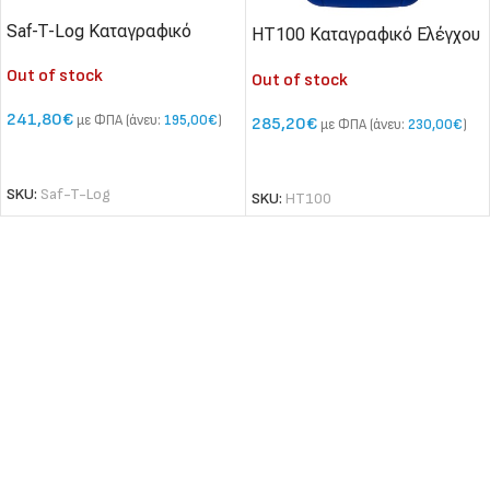
Saf-T-Log Καταγραφικό
HT100 Καταγραφικό Ελέγχου
ελέγχου HACCP
HACCP με οθόνη αφής
Out of stock
Out of stock
241,80
€
με ΦΠΑ (άνευ:
195,00
€
)
285,20
€
με ΦΠΑ (άνευ:
230,00
€
)
ΔΙΑΒΆΣΤΕ ΠΕΡΙΣΣΌΤΕΡΑ
ΔΙΑΒΆΣΤΕ ΠΕΡΙΣΣΌΤΕΡΑ
SKU:
Saf-T-Log
SKU:
HT100