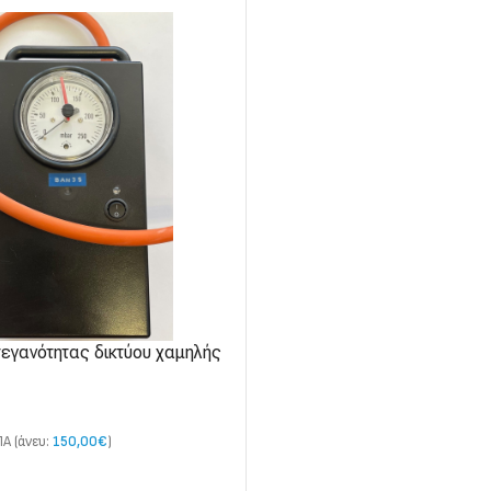
τεγανότητας δικτύου χαμηλής
ού αερίου
Α (άνευ:
150,00
€
)
ΙΣΣΌΤΕΡΑ