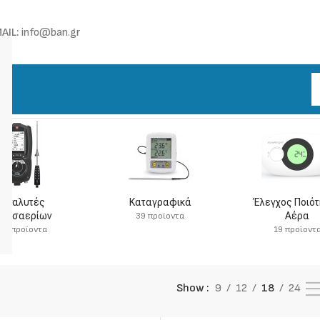
AIL:
info@ban.gr
Αναλυτές
Καταγραφικά
Έλεγχος Ποιό
αυσαερίων
Αέρα
39 προϊοντα
20 προϊοντα
19 προϊοντ
Show
9
12
18
24