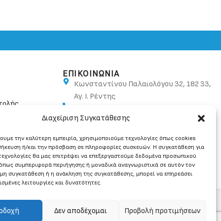
ΕΠΙΚΟΙΝΩΝΙΑ
Κωνσταντίνου Παλαιολόγου 32, 182 33,
Αγ. Ι. Ρέντης
τολής
210 48 10 582, 210 48 20 054
Διαχείριση Συγκατάθεσης
info@ban.gr
χουμε την καλύτερη εμπειρία, χρησιμοποιούμε τεχνολογίες όπως cookies
θήκευση ή/και την πρόσβαση σε πληροφορίες συσκευών. Η συγκατάθεση για
 τεχνολογίες θα μας επιτρέψει να επεξεργαστούμε δεδομένα προσωπικού
όπως συμπεριφορά περιήγησης ή μοναδικά αναγνωριστικά σε αυτόν τον
 μη συγκατάθεση ή η ανάκληση της συγκατάθεσης, μπορεί να επηρεάσει
ισμένες λειτουργίες και δυνατότητες.
οδοχή
Δεν αποδέχομαι
Προβολή προτιμήσεων