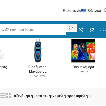
Επικοινωνία
Ελληνικά
0,0
τητας
Πιεσόμετρα,
Θερμοκάμερα
Μανόμετρα
1 product
α
11 προϊοντα