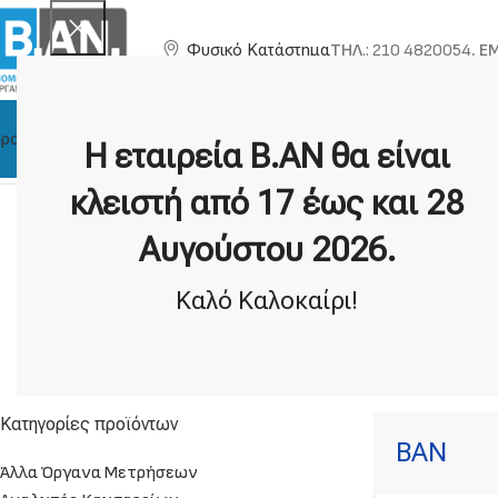
ΤΗΛ
.: 210 4820054,
EM
Φυσικό Κατάστημα
ροϊόντα
Η Εταιρία
Τεχνική Υποστήριξη
Κατασκευαστές
Η εταιρεία Β.ΑΝ θα είναι
Αρχική σελίδα
BAN
Εμφάνιση του μοναδικού αποτελέσματος
κλειστή από 17 έως και 28
Αυγούστου 2026.
Αντλίες θερμότητας &
κλιματισμός
3 προϊοντα
Καλό Καλοκαίρι!
Προσφορές
Κ
4 προϊοντα
Κατηγορίες προϊόντων
BAN
Άλλα Όργανα Μετρήσεων