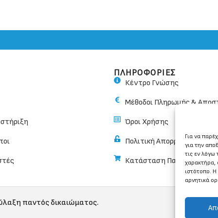
ΠΛΗΡΟΦΟΡΙΕΣ
Κέντρο Γνώσης
Μέθοδοι Πληρωμής & Αποσ
οστήριξη
Όροι Χρήσης
Για να παρέ
ποι
Πολιτική Απορρήτου
για την απο
τις εν λόγω
στές
Κατάσταση Παραγγελίας
χαρακτήρα, 
ιστότοπο. Η
αρνητικά ορ
φύλαξη παντός δικαιώματος.
Απ