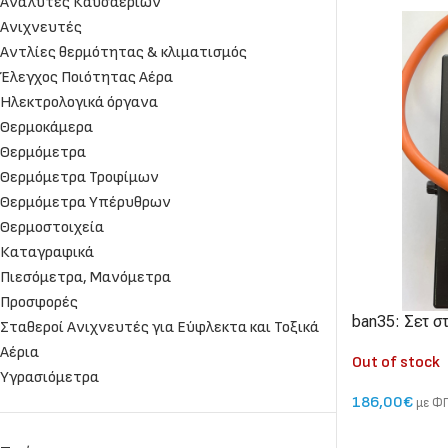
Αναλυτές Καυσαερίων
Ανιχνευτές
Αντλίες θερμότητας & κλιματισμός
Έλεγχος Ποιότητας Αέρα
Ηλεκτρολογικά όργανα
Θερμοκάμερα
Θερμόμετρα
Θερμόμετρα Τροφίμων
Θερμόμετρα Υπέρυθρων
Θερμοστοιχεία
Καταγραφικά
Πιεσόμετρα, Μανόμετρα
Προσφορές
ban35: Σετ σ
Σταθεροί Ανιχνευτές για Εύφλεκτα και Τοξικά
πίεσης φυσικ
Αέρια
Out of stock
Υγρασιόμετρα
186,00
€
με ΦΠ
ΔΙΑΒΆΣΤΕ ΠΕΡ