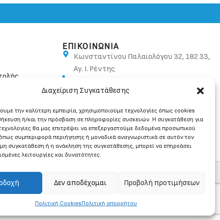
ΕΠΙΚΟΙΝΩΝΙΑ
Κωνσταντίνου Παλαιολόγου 32, 182 33,
Αγ. Ι. Ρέντης
τολής
210 48 10 582, 210 48 20 054
Διαχείριση Συγκατάθεσης
info@ban.gr
χουμε την καλύτερη εμπειρία, χρησιμοποιούμε τεχνολογίες όπως cookies
θήκευση ή/και την πρόσβαση σε πληροφορίες συσκευών. Η συγκατάθεση για
 τεχνολογίες θα μας επιτρέψει να επεξεργαστούμε δεδομένα προσωπικού
όπως συμπεριφορά περιήγησης ή μοναδικά αναγνωριστικά σε αυτόν τον
 μη συγκατάθεση ή η ανάκληση της συγκατάθεσης, μπορεί να επηρεάσει
ισμένες λειτουργίες και δυνατότητες.
οδοχή
Δεν αποδέχομαι
Προβολή προτιμήσεων
Πολιτική Cookies
Πολιτική απορρήτου