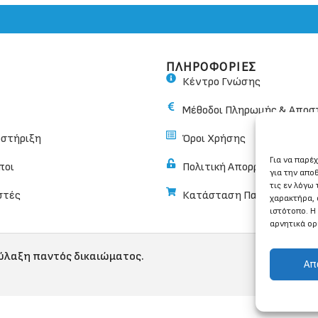
ΠΛΗΡΟΦΟΡΙΕΣ
Κέντρο Γνώσης
Μέθοδοι Πληρωμής & Αποσ
οστήριξη
Όροι Χρήσης
Για να παρέ
ποι
Πολιτική Απορρήτου
για την απο
τις εν λόγω
στές
Κατάσταση Παραγγελίας
χαρακτήρα, 
ιστότοπο. Η
αρνητικά ορ
φύλαξη παντός δικαιώματος.
Απ