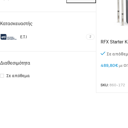
Κατασκευαστής
E.T.I
2
RFX Starter 
μέτρησης θε
Σε απόθε
Διαθεσιμότητα
489,80
€
με ΦΠ
ΠΡΟΣΘΉΚΗ ΣΤΟ
Σε απόθεμα
SKU:
860-172