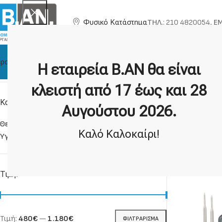
ΤΗΛ
.: 210 4820054,
EM
Φυσικό Κατάστημα
ροϊόντα
Η Εταιρία
Τεχνική Υποστήριξη
Κατασκευαστές
Η εταιρεία Β.ΑΝ θα είναι
Αρχική σελίδα
Καταγραφικά
Ασύρματα Καταγραφικά
Μέσω Ραδ
κλειστή από 17 έως και 28
Κατηγορίες προϊόντων
Αυγούστου 2026.
Μέσω Ρ
Θερμοκρασίας
Καλό Καλοκαίρι!
Υγρασίας & Θερμοκρασίας
Τιμή:
Τιμή:
480€
—
1.180€
ΦΙΛΤΡΆΡΙΣΜΑ