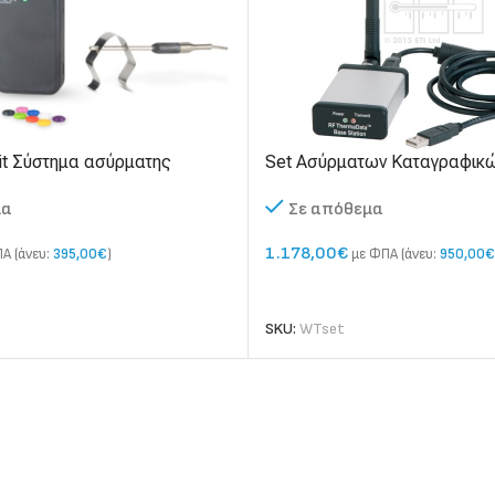
Kit Σύστημα ασύρματης
Set Ασύρματων Καταγραφικ
ρμοκρασίας
Θερμοκρασίας μεσω ραδιοσ
μα
Σε απόθεμα
(RF)
1.178,00
€
Α (άνευ:
395,00
€
)
με ΦΠΑ (άνευ:
950,00
€
 ΚΑΛΆΘΙ
ΠΡΟΣΘΉΚΗ ΣΤΟ ΚΑΛΆΘΙ
SKU:
WTset