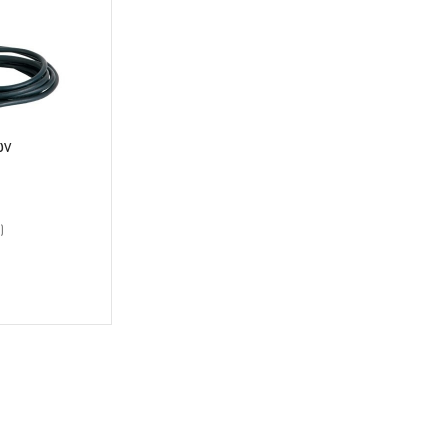
ών
υχνοτήτων
)