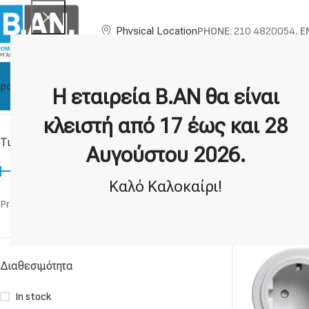
PHONE
: 210 4820054,
E
Physical Location
ροϊόντα
About BAN
Technical Support
Brands
Η εταιρεία Β.ΑΝ θα είναι
Home
More Instruments
Energy Monitor
Showing the single result
κλειστή από 17 έως και 28
Τιμή:
Αυγούστου 2026.
Energy 
Καλό Καλοκαίρι!
Price:
20€
—
30€
FILTER
Διαθεσιμότητα
In stock