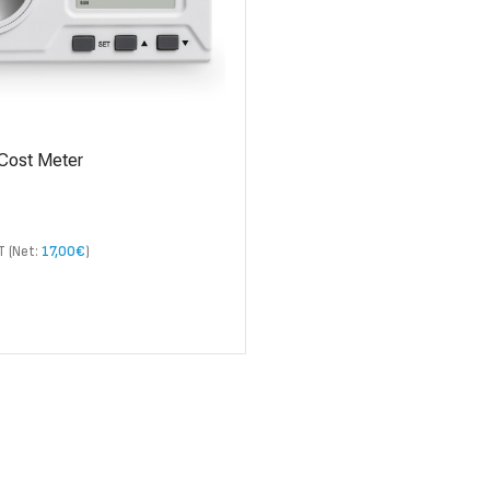
Cost Meter
AT (Net:
17,00
€
)