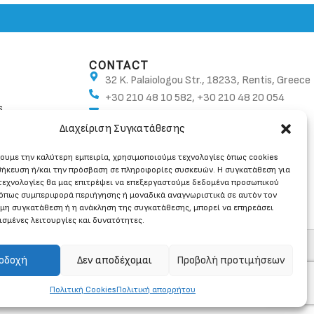
CONTACT
32 K. Palaiologou Str., 18233, Rentis, Greece
+30 210 48 10 582, +30 210 48 20 054
s
info@ban.gr
Διαχείριση Συγκατάθεσης
χουμε την καλύτερη εμπειρία, χρησιμοποιούμε τεχνολογίες όπως cookies
θήκευση ή/και την πρόσβαση σε πληροφορίες συσκευών. Η συγκατάθεση για
 τεχνολογίες θα μας επιτρέψει να επεξεργαστούμε δεδομένα προσωπικού
όπως συμπεριφορά περιήγησης ή μοναδικά αναγνωριστικά σε αυτόν τον
 μη συγκατάθεση ή η ανάκληση της συγκατάθεσης, μπορεί να επηρεάσει
ισμένες λειτουργίες και δυνατότητες.
οδοχή
Δεν αποδέχομαι
Προβολή προτιμήσεων
Πολιτική Cookies
Πολιτική απορρήτου