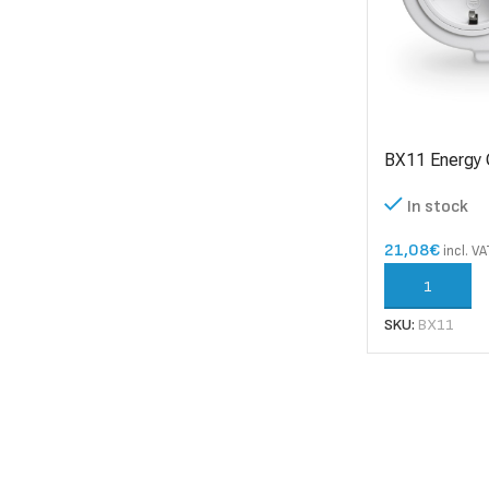
BX11 Energy 
In stock
21,08
€
incl. V
ADD TO CART
SKU:
BX11