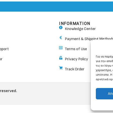
INFORMATION
Knowledge Center
Payment & Shipping Method
pport
Terms of Use
Για να παρέ
or
Privacy Policy
για την απο
τις εν λόγω
Track Order
χαρακτήρα, 
ιστότοπο. Η
αρνητικά ορ
 reserved.
Απ