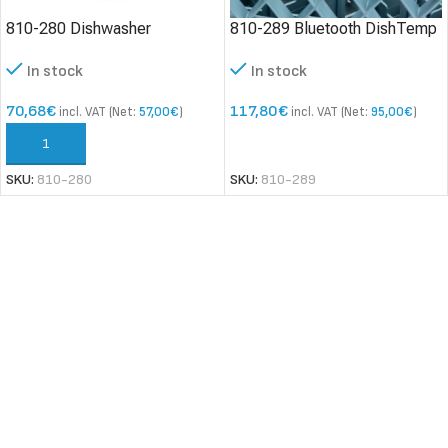
810-280 Dishwasher
810-289 Bluetooth DishTemp
thermometer
dishwasher thermometer
In stock
In stock
70,68
€
117,80
€
incl. VAT (Net:
57,00
€
)
incl. VAT (Net:
95,00
€
)
ADD TO CART
ADD TO CART
SKU:
810-280
SKU:
810-289