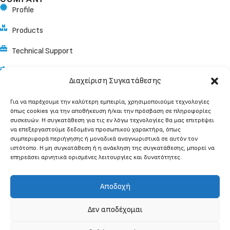
Profile
Products
Technical Support
Store Locator
Διαχείριση Συγκατάθεσης
Brands
Για να παρέχουμε την καλύτερη εμπειρία, χρησιμοποιούμε τεχνολογίες
όπως cookies για την αποθήκευση ή/και την πρόσβαση σε πληροφορίες
INFORMATION
συσκευών. Η συγκατάθεση για τις εν λόγω τεχνολογίες θα μας επιτρέψει
Knowledge Center
να επεξεργαστούμε δεδομένα προσωπικού χαρακτήρα, όπως
συμπεριφορά περιήγησης ή μοναδικά αναγνωριστικά σε αυτόν τον
Payment & Shipping Methods
ιστότοπο. Η μη συγκατάθεση ή η ανάκληση της συγκατάθεσης, μπορεί να
επηρεάσει αρνητικά ορισμένες λειτουργίες και δυνατότητες.
Terms of Use
Privacy Policy
Αποδοχή
Track Order
Δεν αποδέχομαι
CONTACT