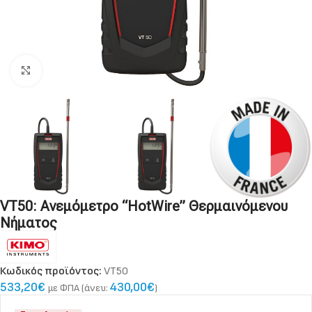
Κλικ για zoom
VT50: Ανεμόμετρο “HotWire” Θερμαινόμενου
Νήματος
Κωδικός προϊόντος:
VT50
533,20
€
430,00
€
με ΦΠΑ (άνευ:
)