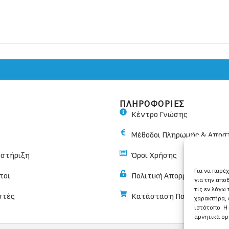
ΠΛΗΡΟΦΟΡΙΕΣ
Κέντρο Γνώσης
Μέθοδοι Πληρωμής & Αποσ
οστήριξη
Όροι Χρήσης
Για να παρέ
ποι
Πολιτική Απορρήτου
για την απο
τις εν λόγω
στές
Κατάσταση Παραγγελίας
χαρακτήρα, 
ιστότοπο. Η
αρνητικά ορ