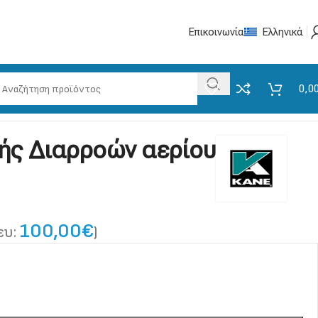
Επικοινωνία
Ελληνικά
0,0
ής Διαρροών αερίου
100,00
€
ευ:
)