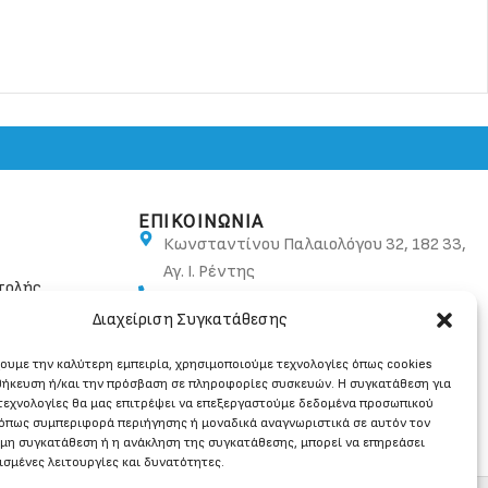
ΕΠΙΚΟΙΝΩΝΙΑ
Κωνσταντίνου Παλαιολόγου 32, 182 33,
Αγ. Ι. Ρέντης
τολής
210 48 10 582, 210 48 20 054
Διαχείριση Συγκατάθεσης
info@ban.gr
χουμε την καλύτερη εμπειρία, χρησιμοποιούμε τεχνολογίες όπως cookies
θήκευση ή/και την πρόσβαση σε πληροφορίες συσκευών. Η συγκατάθεση για
 τεχνολογίες θα μας επιτρέψει να επεξεργαστούμε δεδομένα προσωπικού
όπως συμπεριφορά περιήγησης ή μοναδικά αναγνωριστικά σε αυτόν τον
 μη συγκατάθεση ή η ανάκληση της συγκατάθεσης, μπορεί να επηρεάσει
ισμένες λειτουργίες και δυνατότητες.