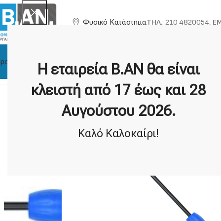
ΤΗΛ
.: 210 4820054,
EM
Φυσικό Κατάστημα
ροϊόντα
Η Εταιρία
Τεχνική Υποστήριξη
Κατασκευαστές
Η εταιρεία Β.ΑΝ θα είναι
Αρχική σελίδα
Ανιχνευτές
Ανιχνευτές Διαρροών Αερίου
KGLD Α
κλειστή από 17 έως και 28
Αυγούστου 2026.
Καλό Καλοκαίρι!