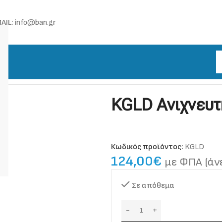
AIL:
info@ban.gr
νιχνευτής Διαρροών αερίου
KGLD Ανιχνευτ
Κωδικός προϊόντος:
KGLD
124,00
€
με ΦΠΑ (άν
Σε απόθεμα