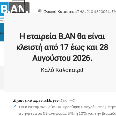
ΤΗΛ
.: 210 4820054,
EM
Φυσικό Κατάστημα
ροϊόντα
Η Εταιρία
Τεχνική Υποστήριξη
Κατασκευαστές
Η εταιρεία Β.ΑΝ θα είναι
Α
κλειστή από 17 έως και 28
Ποια όρια εκπομπών ρύπ
Αυγούστου 2026.
Καλό Καλοκαίρι!
Η υπουργική απόφαση 189533 για τις σ
ΦΕΚ 'Β 2654/09-11-2011 - Δημοσίευση 09/11/2011
ΛΗΨΗ
Σημαντικότερες αλλαγές:
Σελ. 4-7
Όρια εκπομπών ρύπων. Προσθήκη υποχρέωσης μέτρηση
ανηγμένα σε Ο2 αναφοράς 3% (ή 10% για την βιομάζα