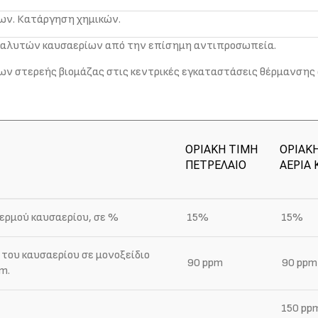
ων. Κατάργηση χημικών.
ναλυτών καυσαερίων από την επίσημη αντιπροσωπεία.
μων στερεής βιομάζας στις κεντρικές εγκαταστάσεις θέρμανσης 
ΟΡΙΑΚΗ ΤΙΜΗ
ΟΡΙΑΚ
ΠΕΤΡΕΛΑΙΟ
ΑΕΡΙΑ 
ερμού καυσαερίου, σε %
15%
15%
 του καυσαερίου σε μονοξείδιο
90 ppm
90 ppm
m.
150 pp