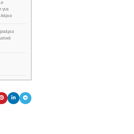
ιο
 για
 Αέριο
γραέριο
υσικό