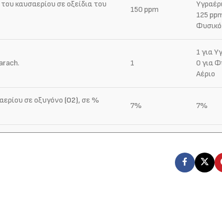
του καυσαερίου σε οξείδια του
Υγραέρ
150 ppm
125 ppm
Φυσικό
1 για Υ
arach.
1
0 για Φ
Αέριο
αερίου σε οξυγόνο
(O2)
, σε %
7%
7%