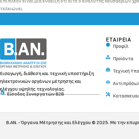
Επιπλέον είναι μια ένδειξη ότι είτε ο αναλυτής καυσαερίων χρ
τελειώνει.
ΕΤΑΙΡΕΙΑ
Προφίλ
Προϊόντα
Τεχνική Υπ
Εισαγωγή, διάθεση και τεχνική υποστήριξη
ηλεκτρονικών οργάνων μέτρησης και
Αντιπρόσω
ελέγχου υψηλής τεχνολογίας.
Είσοδος Συνεργατών Β2Β
Κατασκευα
B.AN. • Όργανα Μέτρησης και Ελέγχου © 2025. Με την επι