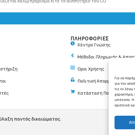
ειάζεται καλιμπράρισμα είτε το αισθητήριο του CO
ΠΛΗΡΟΦΟΡΙΕΣ
Κέντρο Γνώσης
Μέθοδοι Πληρωμής & Αποσ
οστήριξη
Όροι Χρήσης
Για να παρέ
ποι
Πολιτική Απορρήτου
για την απο
τις εν λόγω
στές
Κατάσταση Παραγγελίας
χαρακτήρα, 
ιστότοπο. Η
αρνητικά ορ
φύλαξη παντός δικαιώματος.
Απ