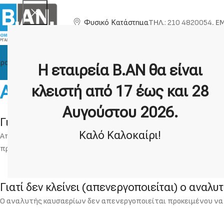
ΤΗΛ
.: 210 4820054,
EM
Φυσικό Κατάστημα
ροϊόντα
Η Εταιρία
Τεχνική Υποστήριξη
Κατασκευαστές
Η εταιρεία Β.ΑΝ θα είναι
Αναλυτές Καυσαερίων
κλειστή από 17 έως και 28
Αυγούστου 2026.
Γιατί δεν πρέπει να αντικαθιστώ μόνος μου τ
Καλό Καλοκαίρι!
Απαιτείται απόδειξη για την ιχνηλασιμότητα της βαθμονόμησ
πρότυπα.
Γιατί δεν κλείνει (απενεργοποιείται) ο αναλυ
Ο αναλυτής καυσαερίων δεν απενεργοποιείται προκειμένου να