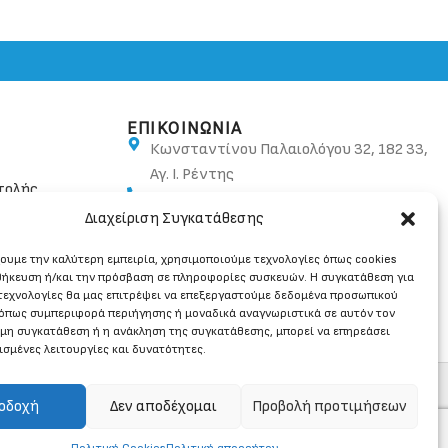
ΕΠΙΚΟΙΝΩΝΙΑ
Κωνσταντίνου Παλαιολόγου 32, 182 33,
Αγ. Ι. Ρέντης
τολής
210 48 10 582, 210 48 20 054
Διαχείριση Συγκατάθεσης
info@ban.gr
χουμε την καλύτερη εμπειρία, χρησιμοποιούμε τεχνολογίες όπως cookies
θήκευση ή/και την πρόσβαση σε πληροφορίες συσκευών. Η συγκατάθεση για
 τεχνολογίες θα μας επιτρέψει να επεξεργαστούμε δεδομένα προσωπικού
όπως συμπεριφορά περιήγησης ή μοναδικά αναγνωριστικά σε αυτόν τον
 μη συγκατάθεση ή η ανάκληση της συγκατάθεσης, μπορεί να επηρεάσει
ισμένες λειτουργίες και δυνατότητες.
οδοχή
Δεν αποδέχομαι
Προβολή προτιμήσεων