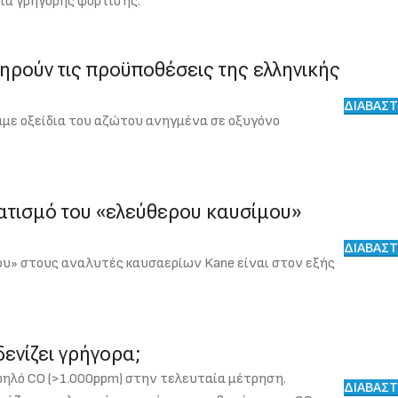
ία γρήγορης φόρτισης.
ηρούν τις προϋποθέσεις της ελληνικής
ΔΙΑΒΑΣΤ
με οξείδια του αζώτου ανηγμένα σε οξυγόνο
ματισμό του «ελεύθερου καυσίμου»
ΔΙΑΒΑΣΤ
ου» στους αναλυτές καυσαερίων Kane είναι στον εξής
δενίζει γρήγορα;
ψηλό CO (>1.000ppm) στην τελευταία μέτρηση.
ΔΙΑΒΑΣΤ