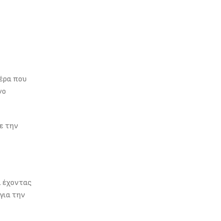
αέρα που
νο
ε την
ι έχοντας
 για την