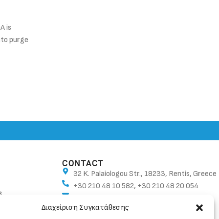
What is Oxygen referencing (O2 R
A is
Oxygen referencing is a technique that is used to 
nto purge
regulated emissions measurements are presented 
format.
CONTINUE READING
CONTACT
32 K. Palaiologou Str., 18233, Rentis, Greece
+30 210 48 10 582, +30 210 48 20 054
s
info@ban.gr
Διαχείριση Συγκατάθεσης