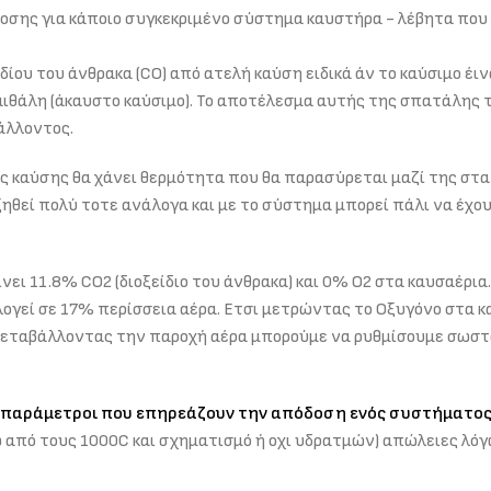
οσης για κάποιο συγκεκριμένο σύστημα καυστήρα - λέβητα που 
ίου του άνθρακα (CO) από ατελή καύση ειδικά άν το καύσιμο έιν
αιθάλη (άκαυστο καύσιμο). Το αποτέλεσμα αυτής της σπατάλης 
άλλοντος.
ος καύσης θα χάνει θερμότητα που θα παρασύρεται μαζί της στα
ηθεί πολύ τοτε ανάλογα και με το σύστημα μπορεί πάλι να έχο
ίνει 11.8% CO2 (διοξείδιο του άνθρακα) και 0% Ο2 στα καυσαέρια
αλογεί σε 17% περίσσεια αέρα. Ετσι μετρώντας το Οξυγόνο στα 
ι μεταβάλλοντας την παροχή αέρα μπορούμε να ρυθμίσουμε σωσ
ς παράμετροι που επηρεάζουν την απόδοση ενός συστήματο
ω από τους 1000C και σχηματισμό ή οχι υδρατμών) απώλειες λό