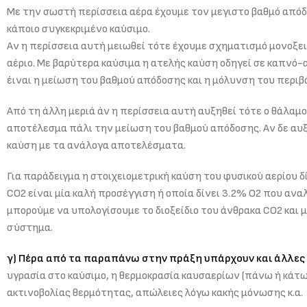
Με την σωστή περίσσεια αέρα έχουμε τον μεγιστο βαθμό απόδ
κάποιο συγκεκριμένο καύσιμο.
Αν η περίσσεια αυτή μειωθεί τότε έχουμε σχηματισμό μονοξειδ
αέριο. Με βαρύτερα καύσιμα η ατελής καύση οδηγεί σε καπνό-
έιναι η μείωση του βαθμού απόδοσης και η μόλυνση του περιβ
Από τη άλλη μεριά άν η περίσσεια αυτή αυξηθεί τότε ο θάλαμ
αποτέλεσμα πάλι την μείωση του βαθμού απόδοσης. Αν δε αυξ
καύση με τα ανάλογα αποτελέσματα.
Για παράδειγμα η στοιχειομετρική καύση του φυσικού αερίου δ
CΟ2 είναι μία καλή προσέγγιση ή οποία δίνει 3.2% Ο2 που αν
μπορούμε να υπολογίσουμε το διοξείδιο του άνθρακα CO2 κα
σύστημα.
γ) Πέρα από τα παραπάνω στην πράξη υπάρχουν και άλλε
υγρασία στο καύσιμο, η θερμοκρασία καυσαερίων (πάνω ή κάτ
ακτινοβολίας θερμότητας, απώλειες λόγω κακής μόνωσης κ.α.