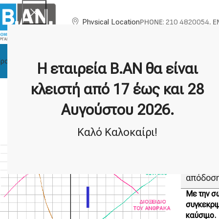
PHONE
: 210 4820054,
E
Physical Location
ροϊόντα
About BAN
Technical Support
Brands
Η εταιρεία Β.ΑΝ θα είναι
F
κλειστή από 17 έως και 28
What 
Αυγούστου 2026.
Καλό Καλοκαίρι!
Η σχεδία
Ετσι πρα
αέρα (οξ
"περίσσε
απόδοση
Με την σ
συγκεκρι
καύσιμο.