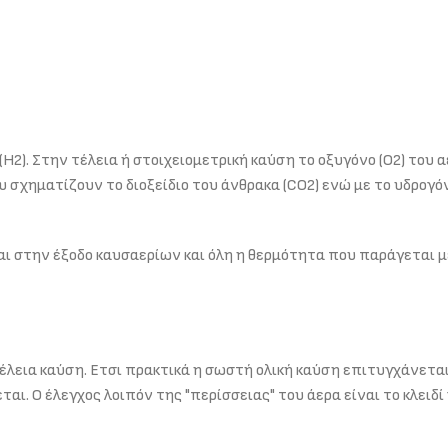
Η2). Στην τέλεια ή στοιχειομετρική καύση το οξυγόνο (Ο2) του 
υ σχηματίζουν το διοξείδιο του άνθρακα (CO2) ενώ με το υδρογό
αι στην έξοδο καυσαερίων και όλη η θερμότητα που παράγεται μ
έλεια καύση. Ετσι πρακτικά η σωστή ολική καύση επιτυγχάνετα
ι. Ο έλεγχος λοιπόν της "περίσσειας" του άερα είναι το κλειδί