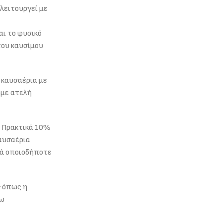
λειτουργεί με
αι το φυσικό
του καυσίμου
 καυσαέρια με
υμε ατελή
. Πρακτικά 10%
καυσαέρια
τά οποιοδήποτε
ς
όπως η
γω